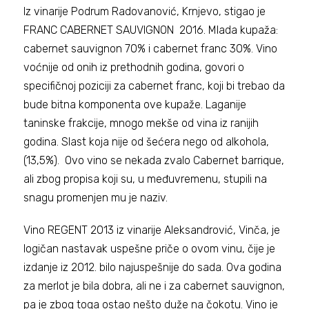
Iz vinarije Podrum Radovanović, Krnjevo, stigao je
FRANC CABERNET SAUVIGNON 2016. Mlada kupaža:
cabernet sauvignon 70% i cabernet franc 30%. Vino
voćnije od onih iz prethodnih godina, govori o
specifičnoj poziciji za cabernet franc, koji bi trebao da
bude bitna komponenta ove kupaže. Laganije
taninske frakcije, mnogo mekše od vina iz ranijih
godina. Slast koja nije od šećera nego od alkohola,
(13,5%). Ovo vino se nekada zvalo Cabernet barrique,
ali zbog propisa koji su, u međuvremenu, stupili na
snagu promenjen mu je naziv.
Vino REGENT 2013 iz vinarije Aleksandrović, Vinča, je
logičan nastavak uspešne priče o ovom vinu, čije je
izdanje iz 2012. bilo najuspešnije do sada. Ova godina
za merlot je bila dobra, ali ne i za cabernet sauvignon,
pa je zbog toga ostao nešto duže na čokotu. Vino je