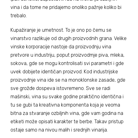
vina i da tome ne pridajemo onoliko pažnje koliko bi
trebalo.
Kupažiranje je umetnost. To je ono po čemu se
vinarstvo razlikuje od drugih proizvodnih grana. Velike
vinske korporacije nastoje da proizvodnju vina
pretvore u industriju, poput proizvodmje piva, mleka,
sokova, gde se mogu kontrolisati svi parametri i gde
uvek dobijete identičan proizvod. Kod industrijske
proizvodnje vina ide se na monoklonske zasade, gde
sve grožđe dospeva istovremeno. Sve se radi
mašinski, vina su svake godine praktično identična i
tu se gubi ta kreativna komponenta koja je veoma
bitna za stvaranje ozbiljnih vina, gde vam godina na
etiketi može opisati karakter te berbe. Takav pristup
ostaje samo na nivou malih i srednjih vinarija.