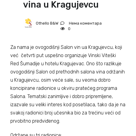
vina u Kragujevcu
Нема коментара
Othello B&W
0
Za nama je ovogodišnji Salon vin ua Kragujevcu, koji
već četvrti put uspešno organizuje Vinski Viteški
Red Šumadije u hotelu Kragujevac. Ono što razlikuje
ovogodišnji Salon od prethodnih salona vina održanih
u Kragujevcu, osim veće sale, su veoma dobro
koncipirane radionice u okviru pratećeg programa
Salona. Tematski zanimljive i dobro pripremljene,
izazvale su veliki interes kod posetilaca, tako da je na
svakoj radionici broj učesnika bio za trećinu veći od
prvobitno predviđenog.
Održane su tri radionice: