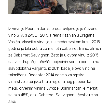
Iz vinarije Podrum Janko predstavljeno je je čuveno
vino STARI ZAVET 2015. Prema kazivanju Dragana
Vasića, vlasnika vinarije, u smederevskom kraju 2015.
godina je bila dobra za merlot i cabernet franc, ali ne i
za Cabernet Sauvignon. Zato je u ovom vinu iz 2015.
sasvim drugačije učešće pojedinih sorti u odnosu na
slavodobitnu varijantu iz 2011. kada je ovo vino na
takmičenju Decanter 2014 donelo za srpsko
vinarstvo istorijsku titulu regionalnog pobednika
među crvenim vinima Evrope. Dominantan je merlot
sa oko 45%, dok Cabernet Sauvignon učestvuje sa
33%.