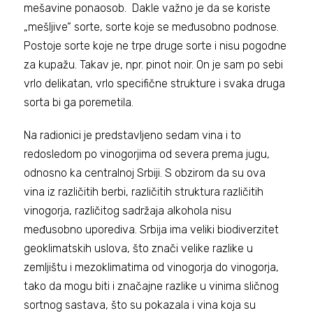
mešavine ponaosob. Dakle važno je da se koriste
„mešljive“ sorte, sorte koje se međusobno podnose.
Postoje sorte koje ne trpe druge sorte i nisu pogodne
za kupažu. Takav je, npr. pinot noir. On je sam po sebi
vrlo delikatan, vrlo specifične strukture i svaka druga
sorta bi ga poremetila.
Na radionici je predstavljeno sedam vina i to
redosledom po vinogorjima od severa prema jugu,
odnosno ka centralnoj Srbiji. S obzirom da su ova
vina iz različitih berbi, različitih struktura različitih
vinogorja, različitog sadržaja alkohola nisu
međusobno uporediva. Srbija ima veliki biodiverzitet
geoklimatskih uslova, što znači velike razlike u
zemljištu i mezoklimatima od vinogorja do vinogorja,
tako da mogu biti i značajne razlike u vinima sličnog
sortnog sastava, što su pokazala i vina koja su