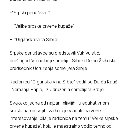
-“Srpski penušavci”
– “Velike srpske crvene kupaže” i
–
“Organska vina Srbije”
Srpske penušavce su predstavili Vuk Vuletić,
prošlogodišnji najbolji somelijer Srbije i Dejan Živkoski
predsednik Udruženja somelijera Srbije.
Radionicu “Organska vina Srbije” vodili su Đurđa Katić
i Nemanja Papić, iz Udruženja somelijera Srbije.
Svakako jedna od najzanimljivijih i u edukativnom
smislu najkorisnijih, za koju je vladalo najveće
interesovanje, bila je radionica na temu “Velike srpske
crvene kupaže”, koju je maestralno vodio tehnolog