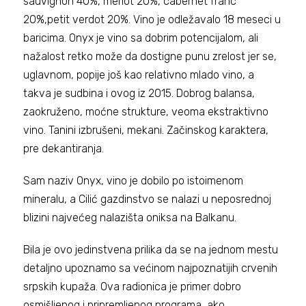
sauvignon 40%, merlot 20%, cabernet franc
20%,petit verdot 20%. Vino je odležavalo 18 meseci u
baricima. Onyx je vino sa dobrim potencijalom, ali
nažalost retko može da dostigne punu zrelost jer se,
uglavnom, popije još kao relativno mlado vino, a
takva je sudbina i ovog iz 2015. Dobrog balansa,
zaokruženo, moćne strukture, veoma ekstraktivno
vino. Tanini izbrušeni, mekani. Začinskog karaktera,
pre dekantiranja.
Sam naziv Onyx, vino je dobilo po istoimenom
mineralu, a Cilić gazdinstvo se nalazi u neposrednoj
blizini najvećeg nalazišta oniksa na Balkanu.
Bila je ovo jedinstvena prilika da se na jednom mestu
detaljno upoznamo sa većinom najpoznatijih crvenih
srpskih kupaža. Ova radionica je primer dobro
osmišljenog i pripremljenog programa, ako