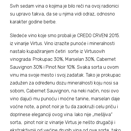
Svih sedam vina o kojima je bilo reči na ovoj radionici
su upravo takva, da se u njima vidi odraz, odnosno
karakter godine berbe.
Sledeće vino koje smo probali je CREDO CRVENI 2015.
iz vinarije Virtus. Vino izrazite punoće i mineralnosti
nastalo kupažiranjem četiri sorte iz Virtusovih
vinograda: Prokupac 30%, Marselan 30%, Cabernet
Sauvignon 30% i Pinot Noir 10%. Svaka sorta u ovom
vinu ima svoje mesto i svoj zadatak. Tako je prokupac
zadužen za određenu dozu mineralnosti koju nosi sa
sobom, Cabernet Sauvignon, na neki način, nosi ovo
vino dajući mu punoću i moćne tanine, marselan daje
voćne note, a pinot noir je tu da zaokruži celu priču i
doprinese eleganciji ovog vina. Iako nije „mešljiva“
sorta, pinot noir iz vinarije Virtus je nešto drugačiji i
ekstraktivniji od većine drugih vina od ove sorte, tako