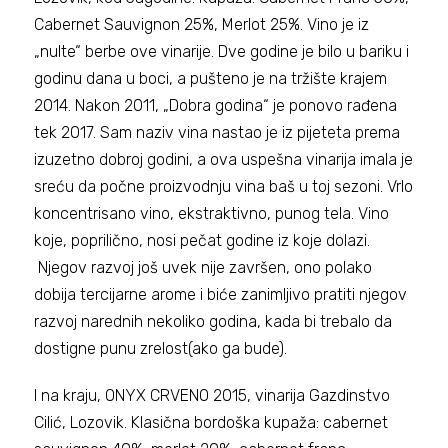
Cabernet Sauvignon 25%, Merlot 25%. Vino je iz
„nulte“ berbe ove vinarije. Dve godine je bilo u bariku i
godinu dana u boci, a pušteno je na tržište krajem
2014. Nakon 2011, „Dobra godina“ je ponovo rađena
tek 2017. Sam naziv vina nastao je iz pijeteta prema
izuzetno dobroj godini, a ova uspešna vinarija imala je
sreću da počne proizvodnju vina baš u toj sezoni. Vrlo
koncentrisano vino, ekstraktivno, punog tela. Vino
koje, poprilično, nosi pečat godine iz koje dolazi.
Njegov razvoj još uvek nije završen, ono polako
dobija tercijarne arome i biće zanimljivo pratiti njegov
razvoj narednih nekoliko godina, kada bi trebalo da
dostigne punu zrelost(ako ga bude).
I na kraju, ONYX CRVENO 2015, vinarija Gazdinstvo
Cilić, Lozovik. Klasična bordoška kupaža: cabernet