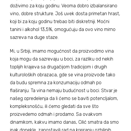
doživimo za koju godinu. Veoma dobro izbalansirano
vino, dobre strukture. Još uvek dosta primetan hrast,
koji bi za koju godinu trebao biti diskretniji. Moćni
tanini i alkohol 13,5%, omogućuju da ovo vino mirno
sazreva na duge staze.
Mi, u Srbiji, imamo mogućnost da proizvodimo vina
koja mogu da sazrevaju u boci, za razliku od nekih
toplijih krajeva sa drugačijom tradicijom i drugih
kulturoloških obrazaca, gde se vina proizvode tako
da budu spremna za konzumaciju odmah po
flaširanju. Ta vina nemaju budućnost u boci. Stvar je
našeg opredelenja da li ćemo se baviti potencljalom,
kompleksnošću, ili ćemo gledati da sve što
proizvedemo odmah i prodamo. Sa ovakvom
dinamikom, kakvu imamo danas, Cilić smatra da smo
ipak donekle, zapostavili rad na kreiranju ozbiljnih