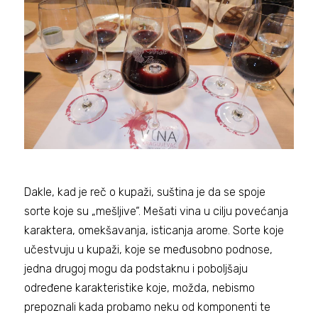
Dakle, kad je reč o kupaži, suština je da se spoje
sorte koje su „mešljive“. Mešati vina u cilju povećanja
karaktera, omekšavanja, isticanja arome. Sorte koje
učestvuju u kupaži, koje se međusobno podnose,
jedna drugoj mogu da podstaknu i poboljšaju
određene karakteristike koje, možda, nebismo
prepoznali kada probamo neku od komponenti te