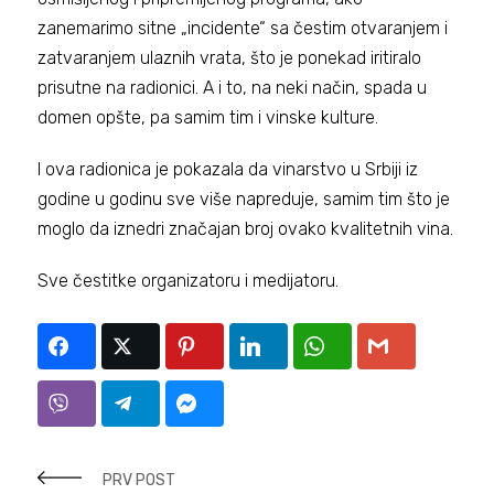
zanemarimo sitne „incidente“ sa čestim otvaranjem i
zatvaranjem ulaznih vrata, što je ponekad iritiralo
prisutne na radionici. A i to, na neki način, spada u
domen opšte, pa samim tim i vinske kulture.
I ova radionica je pokazala da vinarstvo u Srbiji iz
godine u godinu sve više napreduje, samim tim što je
moglo da iznedri značajan broj ovako kvalitetnih vina.
Sve čestitke organizatoru i medijatoru.
PRV POST