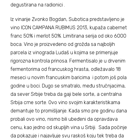
degustirana na radionici .
Iz vinarije Zvonko Bogdan, Subotica predstavljeno je
vino ICON CAMPANA RUBIMUS 2013, kupaža cabernet
franc 50% i merlot 50%. Limitirana serija od oko 6000
boca. Vino je proizvedeno od grožđa sa najboljih
parcela iz vinograda Ludaš u kojima se primenjuje
rigorozna kontrola prinosa. Fermentisalo je u drvenim
fermentorima od francuskog hrasta, odležavalo 18
meseci u novim francuskim baricima i potom još pola
godine u boci. Dugo se smatralo, među stručnjacima,
da sever Srbije treba da gaji bele sorte, a centralna
Srbija crne sorte. Ovo vino svojim karakteristikama
demantuje to promišljanje. Kada smo pre godinu dana
probali ovo vino, nismo bili ubeđeni da opravdava
cenu, kao jedno od skupljih vina u Srbiji. Sada počinje
da pokazuje i najavljuje svu raskoš koju tek treba da