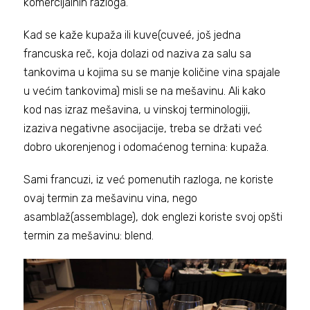
komercijalnih razloga.
Kad se kaže kupaža ili kuve(cuveé, još jedna
francuska reč, koja dolazi od naziva za salu sa
tankovima u kojima su se manje količine vina spajale
u većim tankovima) misli se na mešavinu. Ali kako
kod nas izraz mešavina, u vinskoj terminologiji,
izaziva negativne asocijacije, treba se držati već
dobro ukorenjenog i odomaćenog ternina: kupaža.
Sami francuzi, iz već pomenutih razloga, ne koriste
ovaj termin za mešavinu vina, nego
asamblaž(assemblage), dok englezi koriste svoj opšti
termin za mešavinu: blend.