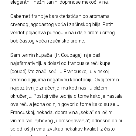
elegantni i nežni tanini doprinose mekoći vina.
Cabernet franc je karakterističan po aromama
crvenog jagodastog voća i začinskog bilja. Petit
verdot pojačava punoću vina i daje aromu crnog
bobičastog voća i začinske arome.
Sam termin kupaža (fr. Coupage) nije baš
najafirmativniji, a dolazi od francuske reči kupe
(coupé) što znači seći. U Francuskoj, u vinskoj
terminologiji, ima negativnu konotaciju. Ovaj termin
najpozitivnije značenje ima kod nas i u bližem
okruženju. Postoji više teorija o tome kako je nastala
ova reč, a jedna od njih govori o tome kako su se u
Francuskoj, nekada, dobra vina „sekla“ sa lošim
vinima radi njihovog „uprosečavanja“, odnosno da bi
se od lošijih vina izvukao nekakav kvaliet iz čisto