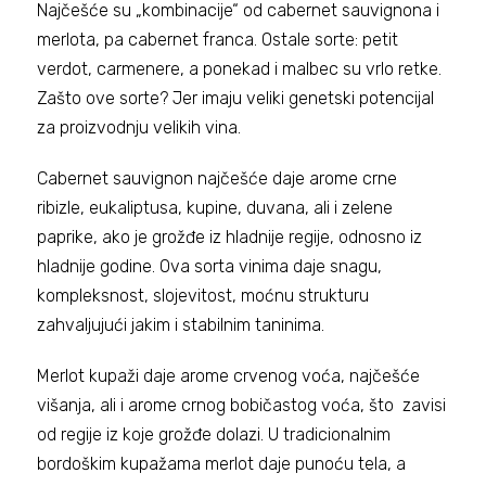
Najčešće su „kombinacije“ od cabernet sauvignona i
merlota, pa cabernet franca. Ostale sorte: petit
verdot, carmenere, a ponekad i malbec su vrlo retke.
Zašto ove sorte? Jer imaju veliki genetski potencijal
za proizvodnju velikih vina.
Cabernet sauvignon najčešće daje arome crne
ribizle, eukaliptusa, kupine, duvana, ali i zelene
paprike, ako je grožđe iz hladnije regije, odnosno iz
hladnije godine. Ova sorta vinima daje snagu,
kompleksnost, slojevitost, moćnu strukturu
zahvaljujući jakim i stabilnim taninima.
Merlot kupaži daje arome crvenog voća, najčešće
višanja, ali i arome crnog bobičastog voća, što zavisi
od regije iz koje grožđe dolazi. U tradicionalnim
bordoškim kupažama merlot daje punoću tela, a