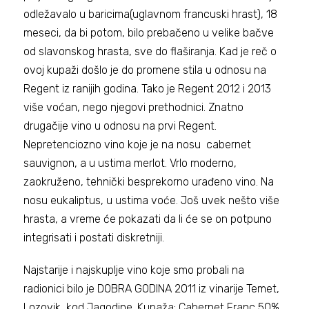
odležavalo u baricima(uglavnom francuski hrast), 18
meseci, da bi potom, bilo prebačeno u velike bačve
od slavonskog hrasta, sve do flaširanja. Kad je reč o
ovoj kupaži došlo je do promene stila u odnosu na
Regent iz ranijih godina. Tako je Regent 2012 i 2013
više voćan, nego njegovi prethodnici. Znatno
drugačije vino u odnosu na prvi Regent.
Nepretenciozno vino koje je na nosu cabernet
sauvignon, a u ustima merlot. Vrlo moderno,
zaokruženo, tehnički besprekorno urađeno vino. Na
nosu eukaliptus, u ustima voće. Još uvek nešto više
hrasta, a vreme će pokazati da li će se on potpuno
integrisati i postati diskretniji.
Najstarije i najskuplje vino koje smo probali na
radionici bilo je DOBRA GODINA 2011 iz vinarije Temet,
Lozovik, kod Jagodine. Kupaža: Cabernet Franc 50%,