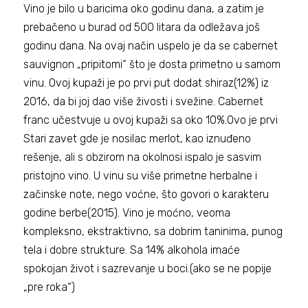
Vino je bilo u baricima oko godinu dana, a zatim je
prebačeno u burad od 500 litara da odležava još
godinu dana. Na ovaj način uspelo je da se cabernet
sauvignon „pripitomi“ što je dosta primetno u samom
vinu. Ovoj kupaži je po prvi put dodat shiraz(12%) iz
2016, da bi joj dao više živosti i svežine. Cabernet
franc učestvuje u ovoj kupaži sa oko 10%.Ovo je prvi
Stari zavet gde je nosilac merlot, kao iznuđeno
rešenje, ali s obzirom na okolnosi ispalo je sasvim
pristojno vino. U vinu su više primetne herbalne i
začinske note, nego voćne, što govori o karakteru
godine berbe(2015). Vino je moćno, veoma
kompleksno, ekstraktivno, sa dobrim taninima, punog
tela i dobre strukture. Sa 14% alkohola imaće
spokojan život i sazrevanje u boci.(ako se ne popije
„pre roka“)