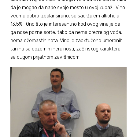
da je mogao da nađe svoje mesto u ovoj kupaži. Vino
veoma dobro izbalansirano, sa sadržajem alkohola
13,5%. Ono što je interesantno kod ovog vina je da
ga nose pozne sorte, tako da nema prezrelog voća,
nema džemastih nota. Vino je zaoktuženo umerenih
tanina sa dozom mineralnosti, začinskog karaktera
sa dugom prijatnom završnicom.