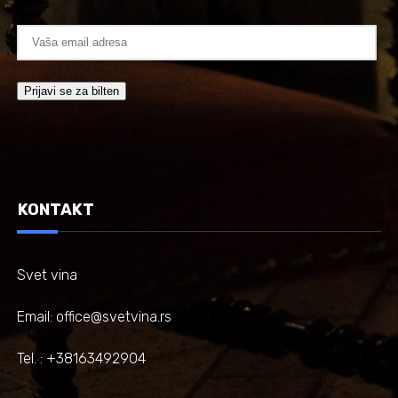
KONTAKT
Svet vina
Email: office@svetvina.rs
Tel. : +38163492904