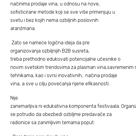
načinima prodaje vina, u odnosu na nove,
sofisticirane metode koji se sve više primenjuju u
svetu i bez kojih nema ozbiljnih poslovnih
aranžmana.
Zato se nameće logična ideja da pre
organizovanja ozbiljnijih B2B susreta,
treba prethodno edukovati potencijalne učesnike o
novim svetskim trendovima za plasman vina,savremenim
tehnikama, kao i svrsi inovativnih, načina prodaje
vina, a sve u cilju povećanja njene efikasnosti.
Nije
zanemarljiva ni edukativna komponenta festivaala. Organi
se potrudio da obezbedi ozbiljme predavače za
radionice sa zanimljivim temama poput: