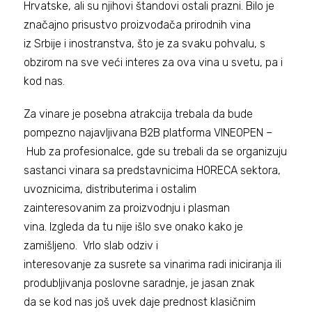
Hrvatske, ali su njihovi štandovi ostali prazni. Bilo je
značajno prisustvo proizvođača prirodnih vina
iz Srbije i inostranstva, što je za svaku pohvalu, s
obzirom na sve veći interes za ova vina u svetu, pa i
kod nas.
Za vinare je posebna atrakcija trebala da bude
pompezno najavljivana B2B platforma VINEOPEN –
Hub za profesionalce, gde su trebali da se organizuju
sastanci vinara sa predstavnicima HORECA sektora,
uvoznicima, distributerima i ostalim
zainteresovanim za proizvodnju i plasman
vina. Izgleda da tu nije išlo sve onako kako je
zamišljeno. Vrlo slab odziv i
interesovanje za susrete sa vinarima radi iniciranja ili
produbljivanja poslovne saradnje, je jasan znak
da se kod nas još uvek daje prednost klasičnim