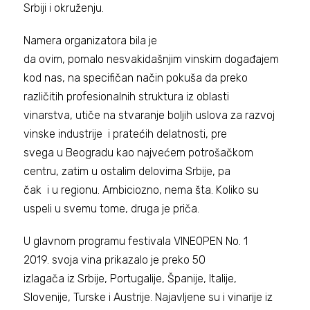
Srbiji i okruženju.
Namera organizatora bila je
da ovim, pomalo nesvakidašnjim vinskim događajem
kod nas, na specifičan način pokuša da preko
različitih profesionalnih struktura iz oblasti
vinarstva, utiče na stvaranje boljih uslova za razvoj
vinske industrije i pratećih delatnosti, pre
svega u Beogradu kao najvećem potrošačkom
centru, zatim u ostalim delovima Srbije, pa
čak i u regionu. Ambiciozno, nema šta. Koliko su
uspeli u svemu tome, druga je priča.
U glavnom programu festivala VINEOPEN No. 1
2019. svoja vina prikazalo je preko 50
izlagača iz Srbije, Portugalije, Španije, Italije,
Slovenije, Turske i Austrije. Najavljene su i vinarije iz