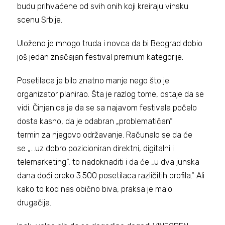
budu prihvaćene od svih onih koji kreiraju vinsku
scenu Srbije.
Uloženo je mnogo truda i novca da bi Beograd dobio
još jedan značajan festival premium kategorije.
Posetilaca je bilo znatno manje nego što je
organizator planirao. Šta je razlog tome, ostaje da se
vidi. Činjenica je da se sa najavom festivala počelo
dosta kasno, da je odabran „problematičan“
termin za njegovo održavanje. Računalo se da će
se „…uz dobro pozicioniran direktni, digitalni i
telemarketing“, to nadoknaditi i da će „u dva junska
dana doći preko 3.500 posetilaca različitih profila.“ Ali
kako to kod nas obično biva, praksa je malo
drugačija.