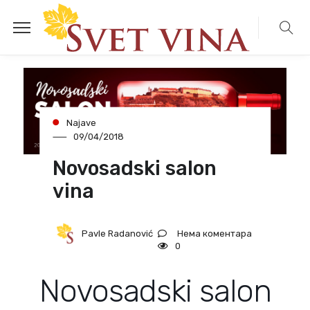
Najave
09/04/2018
Novosadski salon
vina
Нема коментара
Pavle Radanović
0
Novosadski salon