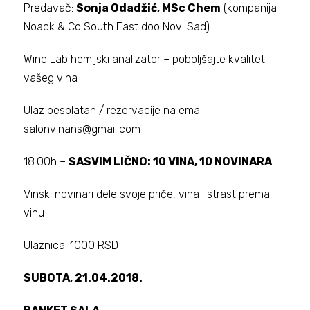
Predavač:
Sonja Odadžić, MSc Chem
(kompanija
Noack & Co South East doo Novi Sad)
Wine Lab hemijski analizator – poboljšajte kvalitet
vašeg vina
Ulaz besplatan / rezervacije na email
salonvinans@gmail.com
18.00h –
SASVIM LIČNO: 10 VINA, 10 NOVINARA
Vinski novinari dele svoje priče, vina i strast prema
vinu
Ulaznica: 1000 RSD
SUBOTA, 21.04.2018.