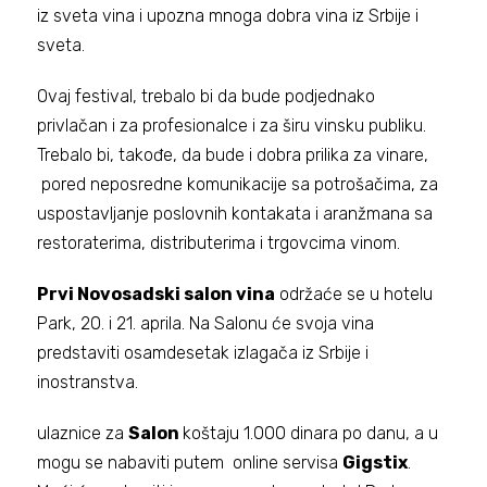
iz sveta vina i upozna mnoga dobra vina iz Srbije i
sveta.
Ovaj festival, trebalo bi da bude podjednako
privlačan i za profesionalce i za širu vinsku publiku.
Trebalo bi, takođe, da bude i dobra prilika za vinare,
pored neposredne komunikacije sa potrošačima, za
uspostavljanje poslovnih kontakata i aranžmana sa
restoraterima, distributerima i trgovcima vinom.
Prvi Novosadski salon vina
održaće se u hotelu
Park, 20. i 21. aprila. Na Salonu će svoja vina
predstaviti osamdesetak izlagača iz Srbije i
inostranstva.
ulaznice za
Salon
koštaju 1.000 dinara po danu, a u
mogu se nabaviti putem online servisa
Gigstix
.