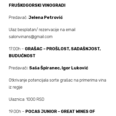
FRUŠKOGORSKI VINOGRADI
Predavač:
Jelena Petrović
Ulaz besplatan/ rezervacije na email
salonvinans@gmail.com
17.00h –
GRAŠAC – PROŠLOST, SADAŠNJOST,
BUDUĆNOST
Predavači:
Saša Špiranec, Igor Luković
Otkrivanje potencijala sorte grašac na primerima vina
iz regije
Ulaznica: 1000 RSD
19.00h –
POCAS JUNIOR – GREAT WINES OF