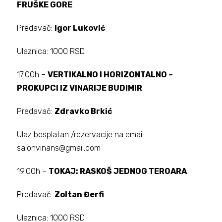
FRUŠKE GORE
Predavač:
Igor Luković
Ulaznica: 1000 RSD
17.00h –
VERTIKALNO I HORIZONTALNO –
PROKUPCI IZ VINARIJE BUDIMIR
Predavač:
Zdravko Brkić
Ulaz besplatan /rezervacije na email
salonvinans@gmail.com
19.00h –
TOKAJ: RASKOŠ JEDNOG TEROARA
Predavač:
Zoltan Đerfi
Ulaznica: 1000 RSD