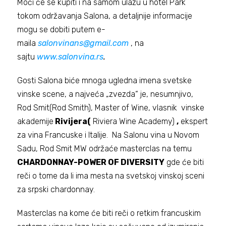
Moći će se kupiti i na samom ulazu u hotel Park
tokom održavanja Salona, a detaljnije informacije
mogu se dobiti putem e-
maila
salonvinans@gmail.com
, na
sajtu
www.salonvina.rs
.
Gosti Salona biće mnoga ugledna imena svetske
vinske scene, a najveća „zvezda“ je, nesumnjivo,
Rod Smit(Rod Smith), Master of Wine, vlasnik vinske
akademije
Rivijera(
Riviera Wine Academy)
,
ekspert
za vina Francuske i Italije. Na Salonu vina u Novom
Sadu, Rod Smit MW održaće masterclas na temu
CHARDONNAY-POWER OF DIVERSITY
gde će biti
reči o tome da li ima mesta na svetskoj vinskoj sceni
za srpski chardonnay.
Masterclas na kome će biti reči o retkim francuskim