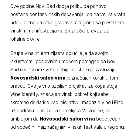
Ove godine Novi Sad dobija priliku da ponovo
postane centar vinskih dešavanja i da na velika vrata
uđe u elitno društvo gradova iz regiona sa prestižnim
vinskim manifestacijama čiji značaj prevazilazi
lokalne okvire.
Grupa vinskih entuzijasta odlučila je da svojim
iskustvom i poslovnim umećem pomogne da Novi
Sad u vinskom svetu dobije mesto koje zaslužuje.
Novosadski salon vina
je značajan korak u tom
pravcu. Ovo je vrlo ozbiljan projekat iza koga stoje
Wine Identity, značajan vinski pokret koji sebe
skromno deklariše kao inicijativu, magazin Vino i Fino
uz podršku Udruženja somelijera Vojvodine, sa
ambicijom da
Novosadski salon vina
bude jedan
od vodećih i najznačajnijih vinskih festivala u regionu.