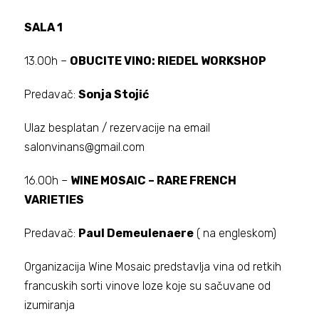
SALA 1
13.00h –
OBUCITE VINO: RIEDEL WORKSHOP
Predavač:
Sonja Stojić
Ulaz besplatan / rezervacije na email
salonvinans@gmail.com
16.00h –
WINE MOSAIC – RARE FRENCH
VARIETIES
Predavač:
Paul Demeulenaere
( na engleskom)
Organizacija Wine Mosaic predstavlja vina od retkih
francuskih sorti vinove loze koje su sačuvane od
izumiranja