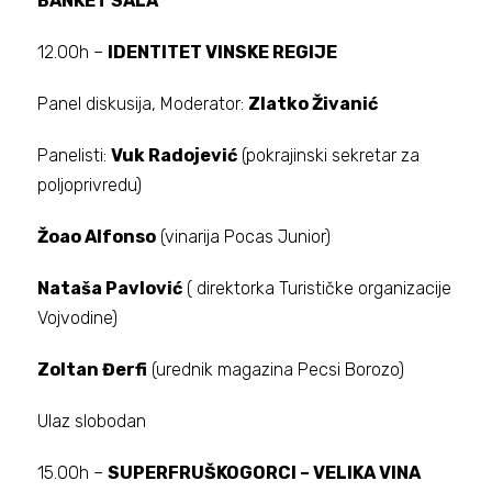
BANKET SALA
12.00h –
IDENTITET VINSKE REGIJE
Panel diskusija, Moderator:
Zlatko Živanić
Panelisti:
Vuk Radojević
(pokrajinski sekretar za
poljoprivredu)
Žoao Alfonso
(vinarija Pocas Junior)
Nataša Pavlović
( direktorka Turističke organizacije
Vojvodine)
Zoltan Đerfi
(urednik magazina Pecsi Borozo)
Ulaz slobodan
15.00h –
SUPERFRUŠKOGORCI – VELIKA VINA