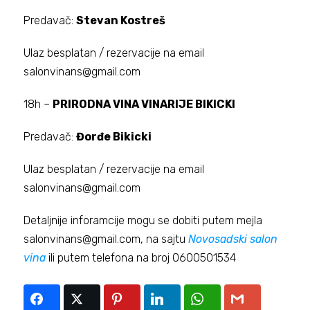
Predavač:
Stevan Kostreš
Ulaz besplatan / rezervacije na email
salonvinans@gmail.com
18h –
PRIRODNA VINA VINARIJE BIKICKI
Predavač:
Đorđe Bikicki
Ulaz besplatan / rezervacije na email
salonvinans@gmail.com
Detaljnije inforamcije mogu se dobiti putem mejla
salonvinans@gmail.com, na sajtu
Novosadski salon
vina
ili putem telefona na broj 0600501534