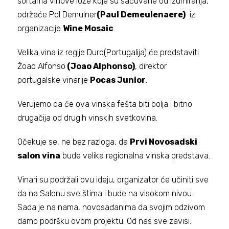
sortama vinove loze koje su sačuvane od izumiranja,
održaće Pol Demulner
(Paul Demeulenaere)
iz
organizacije
Wine Mosaic
.
Velika vina iz regije Duro(Portugalija) će predstaviti
Žoao Alfonso
(Joao Alphonso)
, direktor
portugalske vinarije
Pocas Junior
.
Verujemo da će ova vinska fešta biti bolja i bitno
drugačija od drugih vinskih svetkovina.
Očekuje se, ne bez razloga, da
Prvi Novosadski
salon vina
bude velika regionalna vinska predstava.
Vinari su podržali ovu ideju, organizator će učiniti sve
da na Salonu sve štima i bude na visokom nivou.
Sada je na nama, novosađanima da svojim odzivom
damo podršku ovom projektu. Od nas sve zavisi.