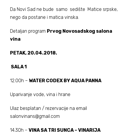
Da Novi Sad ne bude samo sedište Matice srpske,
nego da postane i matica vinska.
Detaljan program
Prvog Novosadskog salona
vina
PETAK, 20.04.2018.
SALA 1
12.00h –
WATER CODEX BY AQUA PANNA
Uparivanje vode, vina i hrane
Ulaz besplatan / rezervacije na email
salonvinans@gmail.com
14.30h –
VINA SA TRI SUNCA – VINARIJA