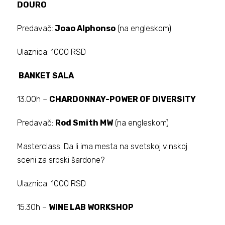
DOURO
Predavač:
Joao Alphonso
(na engleskom)
Ulaznica: 1000 RSD
BANKET SALA
13.00h –
CHARDONNAY-POWER OF DIVERSITY
Predavač:
Rod Smith MW
(na engleskom)
Masterclass: Da li ima mesta na svetskoj vinskoj
sceni za srpski šardone?
Ulaznica: 1000 RSD
15.30h –
WINE LAB WORKSHOP