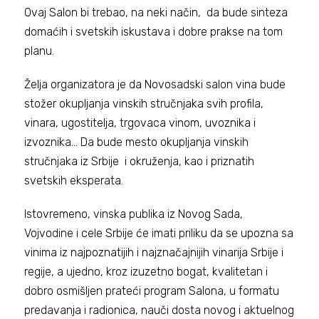
Ovaj Salon bi trebao, na neki način, da bude sinteza
domaćih i svetskih iskustava i dobre prakse na tom
planu.
Želja organizatora je da Novosadski salon vina bude
stožer okupljanja vinskih stručnjaka svih profila,
vinara, ugostitelja, trgovaca vinom, uvoznika i
izvoznika… Da bude mesto okupljanja vinskih
stručnjaka iz Srbije i okruženja, kao i priznatih
svetskih eksperata.
Istovremeno, vinska publika iz Novog Sada,
Vojvodine i cele Srbije će imati priliku da se upozna sa
vinima iz najpoznatijih i najznačajnijih vinarija Srbije i
regije, a ujedno, kroz izuzetno bogat, kvalitetan i
dobro osmišljen prateći program Salona, u formatu
predavanja i radionica, nauči dosta novog i aktuelnog