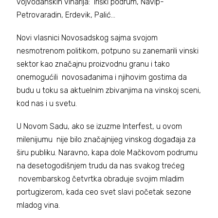
vojvođanskih vinarija: Iriški podrum, Navip-
Petrovaradin, Erdevik, Palić…
Novi vlasnici Novosadskog sajma svojom
nesmotrenom politikom, potpuno su zanemarili vinski
sektor kao značajnu proizvodnu granu i tako
onemogućili novosađanima i njihovim gostima da
budu u toku sa aktuelnim zbivanjima na vinskoj sceni,
kod nas i u svetu.
U Novom Sadu, ako se izuzme Interfest, u ovom
milenijumu nije bilo značajnijeg vinskog događaja za
širu publiku. Naravno, kapa dole Mačkovom podrumu
na desetogodišnjem trudu da nas svakog trećeg
novembarskog četvrtka obraduje svojim mladim
portugizerom, kada ceo svet slavi početak sezone
mladog vina.