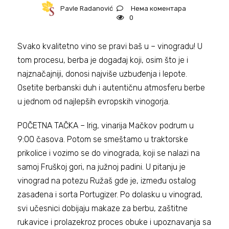
Нема коментара
Pavle Radanović
0
Svako kvalitetno vino se pravi baš u – vinogradu! U
tom procesu, berba je događaj koji, osim što je i
najznačajniji, donosi najviše uzbuđenja i lepote.
Osetite berbanski duh i autentičnu atmosferu berbe
u jednom od najlepših evropskih vinogorja.
POČETNA TAČKA – Irig, vinarija Mačkov podrum u
9:00 časova. Potom se smeštamo u traktorske
prikolice i vozimo se do vinograda, koji se nalazi na
samoj Fruškoj gori, na južnoj padini. U pitanju je
vinograd na potezu Ružaš gde je, između ostalog
zasađena i sorta Portugizer. Po dolasku u vinograd,
svi učesnici dobijaju makaze za berbu, zaštitne
rukavice i prolazekroz proces obuke i upoznavanja sa