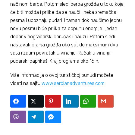
načinom berbe. Potom sledi berba grožđa u toku koje
će biti možda i prilike da se nauči i neka sremačka
pesma i upoznaju pudari. I taman dok naučimo jednu
novu pesmu biće prilika za dopunu energije i jedan
dobar vinogradarski doručak i pauzu. Potom sledi
nastavak branja grožđa oko sat do maksimum dva
sata i zatim povratak u vinariju. Ručak u vinariji –
pudarski paprikaš. Kraj programa oko 16 h.
Više informacija o ovoj turističkoj punudi možete
videti na sajtu
www.serbianadvantures.com