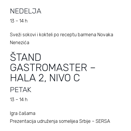
NEDELJA
13 – 14 h
Sveži sokovi i kokteli po receptu barmena Novaka
Nenezića
ŠTAND
GASTROMASTER –
HALA 2, NIVO C
PETAK
13 – 14 h
Igra čašama
Prezentacija udruženja somelijea Srbije – SERSA