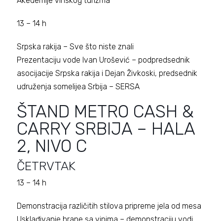
Akedemije vinskog turizma
13 – 14 h
Srpska rakija – Sve što niste znali
Prezentaciju vode Ivan Urošević – podpredsednik
asocijacije Srpska rakija i Dejan Živkoski, predsednik
udruženja somelijea Srbija – SERSA
ŠTAND METRO CASH &
CARRY SRBIJA – HALA
2, NIVO C
ČETRVTAK
13 – 14 h
Demonstracija različitih stilova pripreme jela od mesa
Usklađivanje hrane sa vinima – demonstraciju vodi