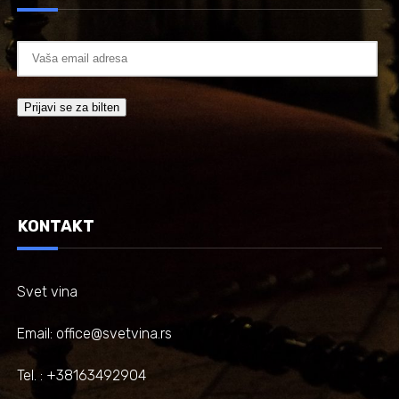
KONTAKT
Svet vina
Email: office@svetvina.rs
Tel. : +38163492904