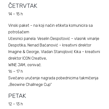
ČETRVTAK
14 – 15 h
Vinski paket – na koji način etiketa komunicira sa
potrošačem
Učesnici panela: Veselin Despotović – vlasnik vinarije
Despotika, Nenad Baćanović – kreativni direktor
Imagine & George, Vladan Stanojlović Kika – kreativni
direktor ICON Creative,
WINE JAM, osnivač.
16 – 17 h
Svečano uručenje nagrada pobednicima takmičenja
„Beowine Challnege Cup“
PETAK
12 – 13 h