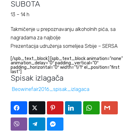
SUBOTA
13 – 14 h
Takmičenje u prepoznavanju alkoholnih pića, sa
nagradama za najbolje
Prezentacija udruženja somelijea Srbije – SERSA
[/spb_text_block] [spb_text_block animation=”none”
animation_delay=”0″ padding_vertical=”0″
padding_horizontal=”0″ width=”1/1″ el_position=”first
last”]
Spisak izlagača
Beowinefair2016_spisak_izlagaca