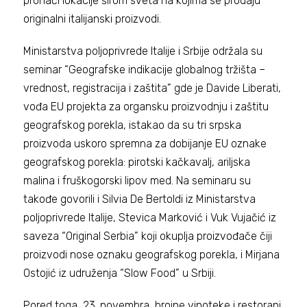
pronaći lokacije širom sveta na kojima se prodaju
originalni italijanski proizvodi.
Ministarstva poljoprivrede Italije i Srbije održala su
seminar “Geografske indikacije globalnog tržišta –
vrednost, registracija i zaštita” gde je Davide Liberati,
vođa EU projekta za organsku proizvodnju i zaštitu
geografskog porekla, istakao da su tri srpska
proizvoda uskoro spremna za dobijanje EU oznake
geografskog porekla: pirotski kačkavalj, ariljska
malina i fruškogorski lipov med. Na seminaru su
takođe govorili i Silvia De Bertoldi iz Ministarstva
poljoprivrede Italije, Stevica Marković i Vuk Vujačić iz
saveza “Original Serbia” koji okuplja proizvođače čiji
proizvodi nose oznaku geografskog porekla, i Mirjana
Ostojić iz udruženja “Slow Food” u Srbiji.
Pored toga, 23. novembra brojne vinoteke i restorani