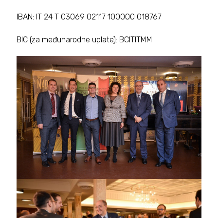
IBAN: IT 24 T 03069 02117 100000 018767
BIC (za međunarodne uplate): BCITITMM