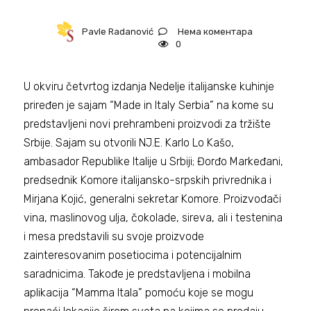
Нема коментара
Pavle Radanović
0
U okviru četvrtog izdanja Nedelje italijanske kuhinje
priređen je sajam “Made in Italy Serbia” na kome su
predstavljeni novi prehrambeni proizvodi za tržište
Srbije. Sajam su otvorili NJ.E. Karlo Lo Kašo,
ambasador Republike Italije u Srbiji; Đorđo Markeđani,
predsednik Komore italijansko-srpskih privrednika i
Mirjana Kojić, generalni sekretar Komore. Proizvođači
vina, maslinovog ulja, čokolade, sireva, ali i testenina
i mesa predstavili su svoje proizvode
zainteresovanim posetiocima i potencijalnim
saradnicima. Takođe je predstavljena i mobilna
aplikacija “Mamma Itala” pomoću koje se mogu