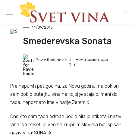
Vinske Recenzije
14/09/2015
Smederevska Sonata
Нема коментара
Pavle Radanović
0
Pre nepunih pet godina, za Novu godinu, na poklon
sam dobio buteljku vina na kojoj je stajalo, meni do
tada, nepoznato ime vinarije Jeremić.
Ono što sam tada odmah uočio bila je etiketa i naziv
vina. Na etiketi je veoma krupnim slovima bio ispisan
naziv vina: SONATA.