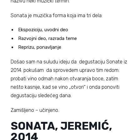
nazivu neki muzički termin.
Sonata je muzička forma koja ima tri dela:
Ekspoziciju, uvodni deo
Razvojni deo, razrada teme
Reprizu, ponavljanje
Došao sam na suludu ideju da degustaciju Sonate iz
2014. pokušam da sprovedem upravo tim redom:
probati vino odmah nakon otvaranja boce, zatim
nešto kasnije, kad se vino „otvori“ i onda ponoviti
degustaciju sledećeg dana.
Zamišljeno – učinjeno.
SONATA, JEREMIĆ,
2014