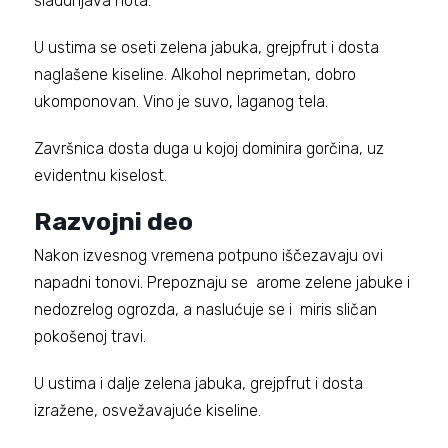
sladunjava nota.
U ustima se oseti zelena jabuka, grejpfrut i dosta
naglašene kiseline. Alkohol neprimetan, dobro
ukomponovan. Vino je suvo, laganog tela.
Završnica dosta duga u kojoj dominira gorčina, uz
evidentnu kiselost.
Razvojni deo
Nakon izvesnog vremena potpuno iščezavaju ovi
napadni tonovi. Prepoznaju se arome zelene jabuke i
nedozrelog ogrozda, a naslućuje se i miris sličan
pokošenoj travi.
U ustima i dalje zelena jabuka, grejpfrut i dosta
izražene, osvežavajuće kiseline.