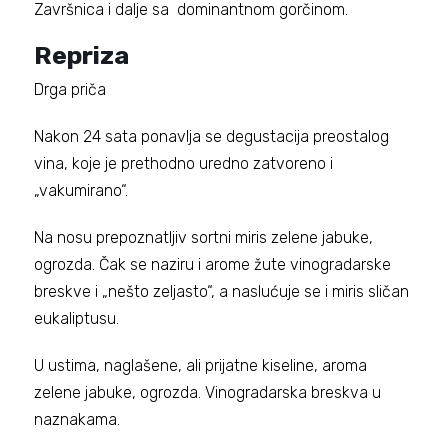
Završnica i dalje sa dominantnom gorčinom.
Repriza
Drga priča
Nakon 24 sata ponavlja se degustacija preostalog
vina, koje je prethodno uredno zatvoreno i
„vakumirano“.
Na nosu prepoznatljiv sortni miris zelene jabuke,
ogrozda. Čak se naziru i arome žute vinogradarske
breskve i „nešto zeljasto“, a naslućuje se i miris sličan
eukaliptusu.
U ustima, naglašene, ali prijatne kiseline, aroma
zelene jabuke, ogrozda. Vinogradarska breskva u
naznakama.