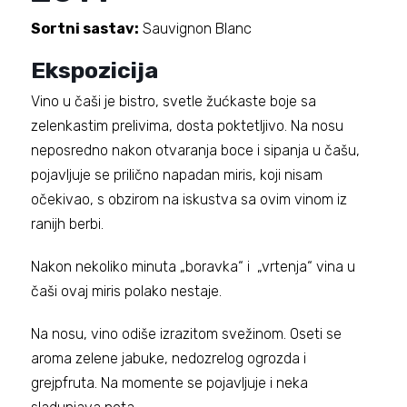
Sortni sastav:
Sauvignon Blanc
Ekspozicija
Vino u čaši je bistro, svetle žućkaste boje sa
zelenkastim prelivima, dosta poktetljivo. Na nosu
neposredno nakon otvaranja boce i sipanja u čašu,
pojavljuje se prilično napadan miris, koji nisam
očekivao, s obzirom na iskustva sa ovim vinom iz
ranijh berbi.
Nakon nekoliko minuta „boravka“ i „vrtenja“ vina u
čaši ovaj miris polako nestaje.
Na nosu, vino odiše izrazitom svežinom. Oseti se
aroma zelene jabuke, nedozrelog ogrozda i
grejpfruta. Na momente se pojavljuje i neka