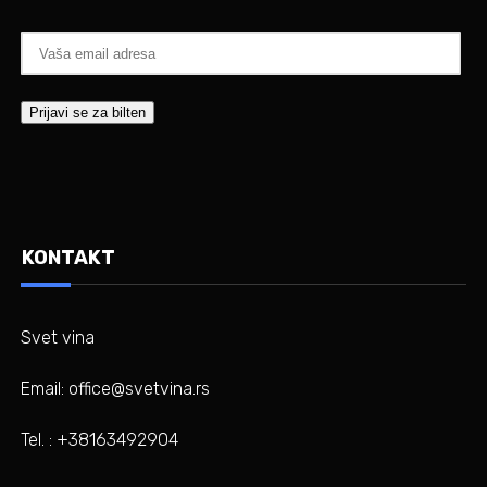
KONTAKT
Svet vina
Email: office@svetvina.rs
Tel. : +38163492904