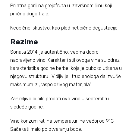
Prijatna gorčina grejpfruta u završnom činu koji
prilično dugo traje.
Neobično iskustvo, kao plod netipične degustacije.
Rezime
Sonata 2014. je autentično, veoma dobro
napravljeno vino. Karakter i stil ovoga vina su odraz
karakteristika godine berbe, koja je duboko utkana u
njegovu strukturu. Vidljiv je i trud enologa da izvuče
maksimum iz „raspoloživog materijala“.
Zanimljivo bi bilo probati ovo vino u septembru
sledeće godine.
Vino konzumirati na temperaturi ne većoj od 9°C.
Sačekati malo po otvaranju boce.