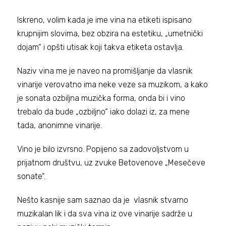
Iskreno, volim kada je ime vina na etiketi ispisano
krupnijim slovima, bez obzira na estetiku, „umetnički
dojam“ i opšti utisak koji takva etiketa ostavlja.
Naziv vina me je naveo na promišljanje da vlasnik
vinarije verovatno ima neke veze sa muzikom, a kako
je sonata ozbiljna muzička forma, onda bi i vino
trebalo da bude „ozbiljno“ iako dolazi iz, za mene
tada, anonimne vinarije.
Vino je bilo izvrsno. Popijeno sa zadovoljstvom u
prijatnom društvu, uz zvuke Betovenove „Mesečeve
sonate“.
Nešto kasnije sam saznao da je vlasnik stvarno
muzikalan lik i da sva vina iz ove vinarije sadrže u