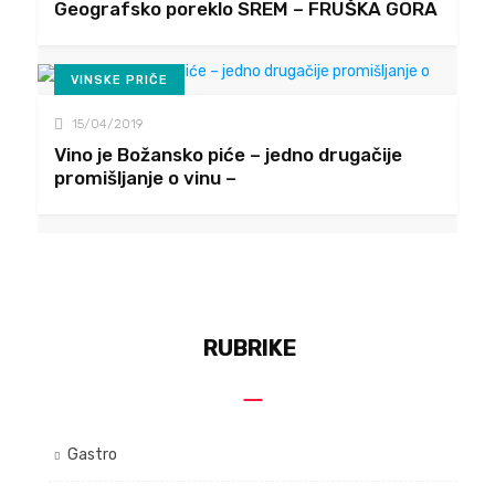
Geografsko poreklo SREM – FRUŠKA GORA
VINSKE PRIČE
15/04/2019
Vino je Božansko piće – jedno drugačije
promišljanje o vinu –
RUBRIKE
Gastro