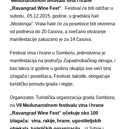
Međunarodnom festivalu vina i hrane
„Ravangrad Wine Fest“
. Festival će biti održan u
subotu, 05.12.2015. godine, u gradskoj hali
„Mostonga“. Vrata hale će za posetioce biti otvorena
od podneva do 20 časova, a svečano otvaranje
manifestacije zakazano je za 14 časova.
Festival vina i hrane u Somboru, jedinstvena je
manifestacija na području Zapadnobačkog okruga, i
kao takva iz godine u godinu okuplja sve veći broj
izlagača i posetilaca. Festival, takođe, obogaćuje
turističku ponudu grada i regije.
Organizator, Turistička organizacija grada Sombora,
na
VII Međunarodnom festivalu vina i hrane
„Ravangrad Wine Fest“ očekuje oko 100
izlagača: vina, rakije, hrane, ugostiteljskih
objekata, turističkih organizacija…
iz Srbije i