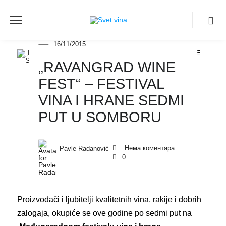
Najave
16/11/2015
„RAVANGRAD WINE
FEST“ – FESTIVAL
VINA I HRANE SEDMI
PUT U SOMBORU
Нема коментара
Pavle Radanović
0
Proizvođači i ljubitelji kvalitetnih vina, rakije i dobrih
zalogaja, okupiće se ove godine po sedmi put na